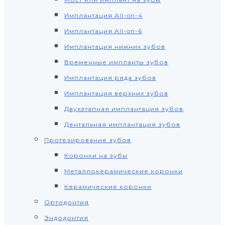
Имплантация All-on-4
Имплантация All-on-6
Имплантация нижних зубов
Временные импланты зубов
Имплантация ряда зубов
Имплантация верхних зубов
Двухэтапная имплантация зубов
Дентальная имплантация зубов
Протезирование зубов
Коронки на зубы
Металлокерамические коронки
Керамические коронки
Ортодонтия
Эндодонтия