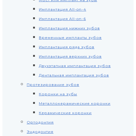
Имплантация All-on-4
Имплантация All-on-6
Имплантация нижних зубов
Временные импланты зубов
Имплантация ряда зубов
Имплантация верхних зубов
Двухэтапная имплантация зубов
Дентальная имплантация зубов
Протезирование зубов
Коронки на зубы
Металлокерамические коронки
Керамические коронки
Ортодонтия
Эндодонтия