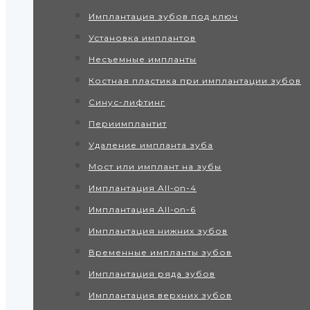
Имплантация зубов под ключ
Установка имплантов
Несъемные импланты
Костная пластика при имплантации зубов
Синус-лифтинг
Периимплантит
Удаление импланта зуба
Мост или имплант на зубы
Имплантация All-on-4
Имплантация All-on-6
Имплантация нижних зубов
Временные импланты зубов
Имплантация ряда зубов
Имплантация верхних зубов