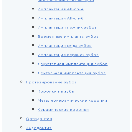
Имплантация All-on-4
Имплантация All-on-6
Имплантация нижних зубов
Временные импланты зубов
Имплантация ряда зубов
Имплантация верхних зубов
Двухэтапная имплантация зубов
Дентальная имплантация зубов
Протезирование зубов
Коронки на зубы
Металлокерамические коронки
Керамические коронки
Ортодонтия
Эндодонтия