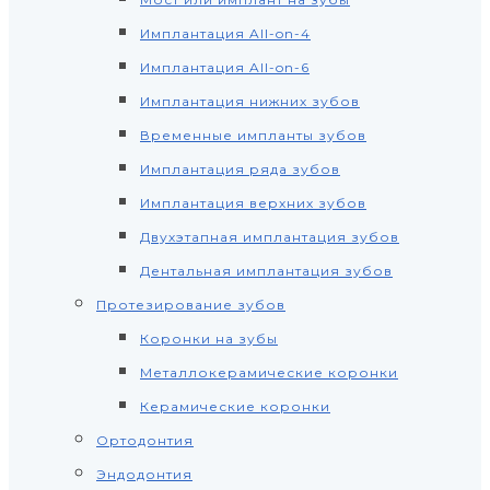
Имплантация All-on-4
Имплантация All-on-6
Имплантация нижних зубов
Временные импланты зубов
Имплантация ряда зубов
Имплантация верхних зубов
Двухэтапная имплантация зубов
Дентальная имплантация зубов
Протезирование зубов
Коронки на зубы
Металлокерамические коронки
Керамические коронки
Ортодонтия
Эндодонтия