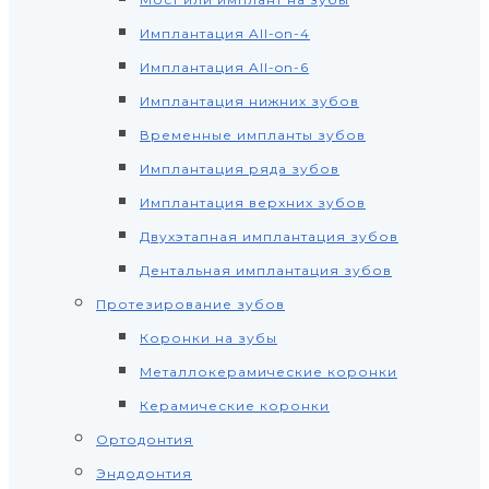
Имплантация All-on-4
Имплантация All-on-6
Имплантация нижних зубов
Временные импланты зубов
Имплантация ряда зубов
Имплантация верхних зубов
Двухэтапная имплантация зубов
Дентальная имплантация зубов
Протезирование зубов
Коронки на зубы
Металлокерамические коронки
Керамические коронки
Ортодонтия
Эндодонтия