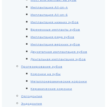
Имплантация All-on-4
Имплантация All-on-6
Имплантация нижних зубов
Временные импланты зубов
Имплантация ряда зубов
Имплантация верхних зубов
Двухэтапная имплантация зубов
Дентальная имплантация зубов
Протезирование зубов
Коронки на зубы
Металлокерамические коронки
Керамические коронки
Ортодонтия
Эндодонтия