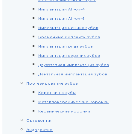
Имплантация All-on-4
Имплантация All-on-6
Имплантация нижних зубов
Временные импланты зубов
Имплантация ряда зубов
Имплантация верхних зубов
Двухэтапная имплантация зубов
Дентальная имплантация зубов
Протезирование зубов
Коронки на зубы
Металлокерамические коронки
Керамические коронки
Ортодонтия
Эндодонтия